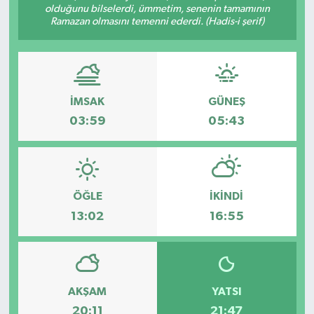
olduğunu bilselerdi, ümmetim, senenin tamamının
Ramazan olmasını temenni ederdi. (Hadis-i şerif)
İMSAK
GÜNEŞ
03:59
05:43
ÖĞLE
İKINDI
13:02
16:55
AKŞAM
YATSI
20:11
21:47