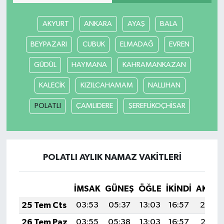
AKYURT
ANKARA
AYAŞ
BALA
BEYPAZARI
CUBUK
ELMADAĞ
EVREN
GÜDÜL
HAYMANA
KAHRAMANKAZAN
KALECİK
KIZILCAHAMAM
NALLIHAN
POLATLI
ÇAMLIDERE
ŞEREFLİKOÇHİSAR
POLATLI AYLIK NAMAZ VAKITLERI
İMSAK
GÜNEŞ
ÖĞLE
İKINDI
AKŞA
25 Tem Cts
03:53
05:37
13:03
16:57
20:19
26 Tem Paz
03:55
05:38
13:03
16:57
20:18