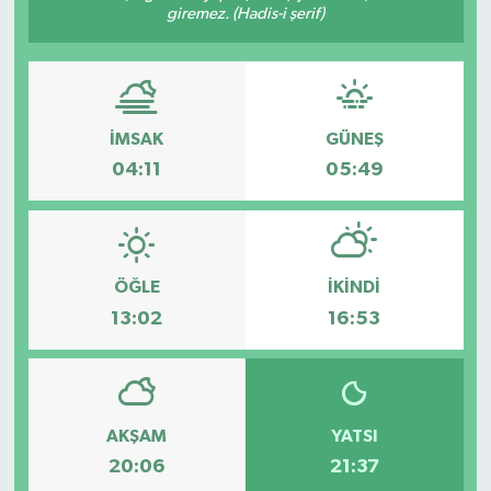
giremez. (Hadis-i şerif)
İMSAK
GÜNEŞ
04:11
05:49
ÖĞLE
İKINDI
13:02
16:53
AKŞAM
YATSI
20:06
21:37