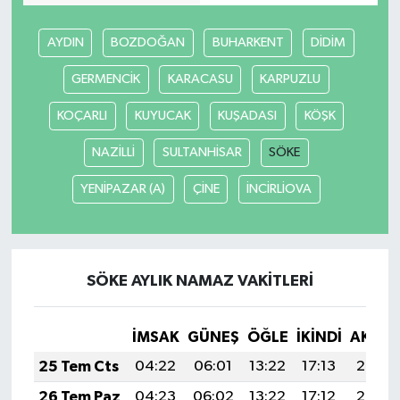
AYDIN
BOZDOĞAN
BUHARKENT
DİDİM
GERMENCİK
KARACASU
KARPUZLU
KOÇARLI
KUYUCAK
KUŞADASI
KÖŞK
NAZİLLİ
SULTANHİSAR
SÖKE
YENİPAZAR (A)
ÇİNE
İNCİRLİOVA
SÖKE AYLIK NAMAZ VAKITLERI
İMSAK
GÜNEŞ
ÖĞLE
İKINDI
AKŞA
25 Tem Cts
04:22
06:01
13:22
17:13
20:33
26 Tem Paz
04:23
06:02
13:22
17:12
20:32