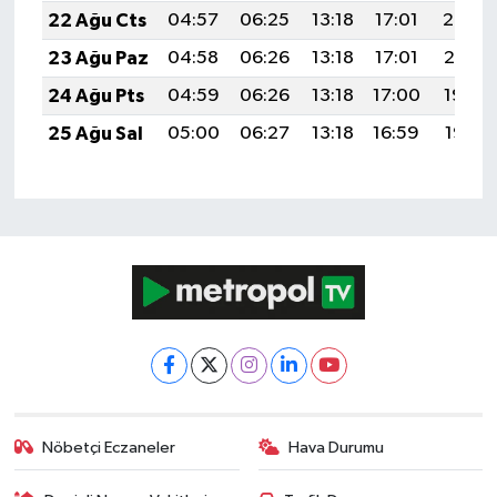
22 Ağu Cts
04:57
06:25
13:18
17:01
20:02
23 Ağu Paz
04:58
06:26
13:18
17:01
20:01
24 Ağu Pts
04:59
06:26
13:18
17:00
19:59
25 Ağu Sal
05:00
06:27
13:18
16:59
19:58
Nöbetçi Eczaneler
Hava Durumu