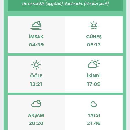
de tamahkâr (açgözlü) olanlarıdır. (Hadis-i şerif)
İMSAK
GÜNEŞ
04:39
06:13
ÖĞLE
İKINDI
13:21
17:09
AKŞAM
YATSI
20:20
21:46