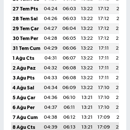
27 Tem Pts
04:24
06:03
13:22
17:12
20:31
28 Tem Sal
04:26
06:03
13:22
17:12
20:31
29 Tem Çar
04:27
06:04
13:22
17:12
20:30
30 Tem Per
04:28
06:05
13:22
17:12
20:29
31 Tem Cum
04:29
06:06
13:22
17:11
20:28
1 Ağu Cts
04:31
06:07
13:22
17:11
20:27
2 Ağu Paz
04:32
06:08
13:22
17:11
20:26
3 Ağu Pts
04:33
06:08
13:22
17:11
20:25
4 Ağu Sal
04:34
06:09
13:22
17:10
20:24
5 Ağu Çar
04:36
06:10
13:21
17:10
20:23
6 Ağu Per
04:37
06:11
13:21
17:10
20:22
7 Ağu Cum
04:38
06:12
13:21
17:09
20:21
8 Ağu Cts
04:39
06:13
13:21
17:09
20:20