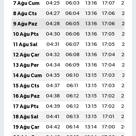
7 Ağu Cum
04:25
06:03
13:16
17:07
20:20
8 Ağu Cts
04:27
06:04
13:16
17:06
20:18
9 Ağu Paz
04:28
06:05
13:16
17:06
20:17
10 Ağu Pts
04:30
06:06
13:16
17:05
20:16
11 Ağu Sal
04:31
06:07
13:16
17:05
20:15
12 Ağu Çar
04:32
06:08
13:16
17:04
20:14
13 Ağu Per
04:34
06:09
13:16
17:04
20:12
14 Ağu Cum
04:35
06:10
13:15
17:03
20:11
15 Ağu Cts
04:37
06:11
13:15
17:03
20:10
16 Ağu Paz
04:38
06:12
13:15
17:02
20:08
17 Ağu Pts
04:39
06:12
13:15
17:02
20:07
18 Ağu Sal
04:41
06:13
13:15
17:01
20:06
19 Ağu Çar
04:42
06:14
13:14
17:00
20:04