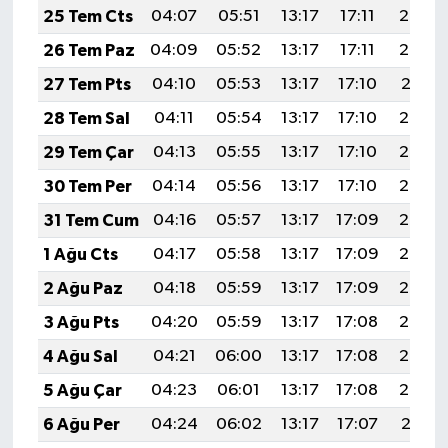
25 Tem Cts
04:07
05:51
13:17
17:11
20:33
26 Tem Paz
04:09
05:52
13:17
17:11
20:32
27 Tem Pts
04:10
05:53
13:17
17:10
20:31
28 Tem Sal
04:11
05:54
13:17
17:10
20:30
29 Tem Çar
04:13
05:55
13:17
17:10
20:29
30 Tem Per
04:14
05:56
13:17
17:10
20:28
31 Tem Cum
04:16
05:57
13:17
17:09
20:27
1 Ağu Cts
04:17
05:58
13:17
17:09
20:26
2 Ağu Paz
04:18
05:59
13:17
17:09
20:25
3 Ağu Pts
04:20
05:59
13:17
17:08
20:24
4 Ağu Sal
04:21
06:00
13:17
17:08
20:23
5 Ağu Çar
04:23
06:01
13:17
17:08
20:22
6 Ağu Per
04:24
06:02
13:17
17:07
20:21