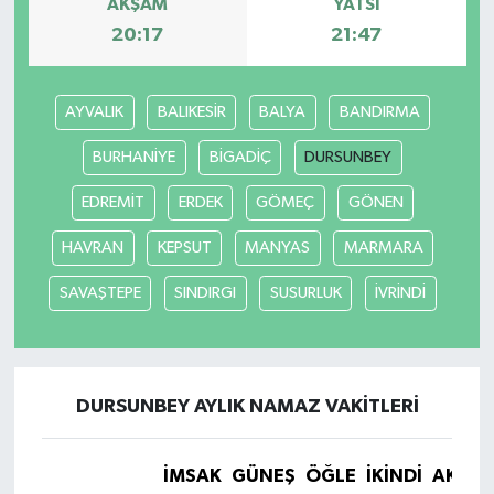
AKŞAM
YATSI
20:17
21:47
AYVALIK
BALIKESİR
BALYA
BANDIRMA
BURHANİYE
BİGADİÇ
DURSUNBEY
EDREMİT
ERDEK
GÖMEÇ
GÖNEN
HAVRAN
KEPSUT
MANYAS
MARMARA
SAVAŞTEPE
SINDIRGI
SUSURLUK
İVRİNDİ
DURSUNBEY AYLIK NAMAZ VAKITLERI
İMSAK
GÜNEŞ
ÖĞLE
İKINDI
AKŞA