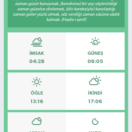
zaman güzel konuşmak, (kendisine) bir şey söylenildiği
zaman güzelce dinlemek, (din kardeşiyle) karşılaştığı
zaman güler yüzlü olmak, söz verdiği zaman sözüne sâdık
kalmak. (Hadis-i şerif)
İMSAK
GÜNEŞ
04:28
06:05
ÖĞLE
İKINDI
13:16
17:06