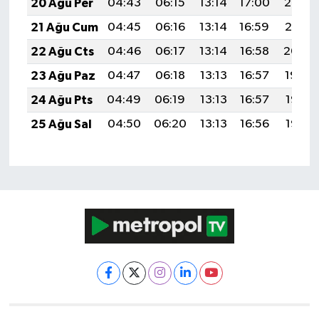
20 Ağu Per
04:43
06:15
13:14
17:00
20:03
21 Ağu Cum
04:45
06:16
13:14
16:59
20:01
22 Ağu Cts
04:46
06:17
13:14
16:58
20:00
23 Ağu Paz
04:47
06:18
13:13
16:57
19:59
24 Ağu Pts
04:49
06:19
13:13
16:57
19:57
25 Ağu Sal
04:50
06:20
13:13
16:56
19:56