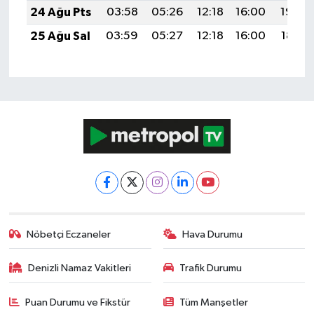
24 Ağu Pts
03:58
05:26
12:18
16:00
19:00
25 Ağu Sal
03:59
05:27
12:18
16:00
18:59
Nöbetçi Eczaneler
Hava Durumu
Denizli Namaz Vakitleri
Trafik Durumu
Puan Durumu ve Fikstür
Tüm Manşetler