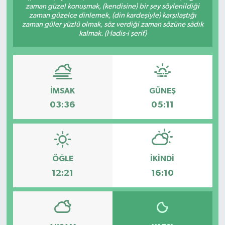
zaman güzel konuşmak, (kendisine) bir şey söylenildiği
zaman güzelce dinlemek, (din kardeşiyle) karşılaştığı
zaman güler yüzlü olmak, söz verdiği zaman sözüne sâdık
kalmak. (Hadis-i şerif)
İMSAK
GÜNEŞ
03:36
05:11
ÖĞLE
İKINDI
12:21
16:10