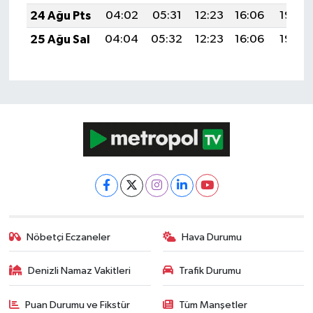
24 Ağu Pts
04:02
05:31
12:23
16:06
19:06
25 Ağu Sal
04:04
05:32
12:23
16:06
19:05
Nöbetçi Eczaneler
Hava Durumu
Denizli Namaz Vakitleri
Trafik Durumu
Puan Durumu ve Fikstür
Tüm Manşetler