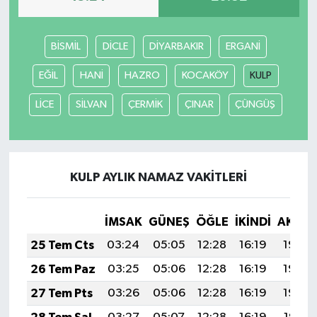
BİSMİL
DİCLE
DİYARBAKIR
ERGANİ
EĞİL
HANİ
HAZRO
KOCAKÖY
KULP
LİCE
SİLVAN
ÇERMİK
ÇINAR
ÇÜNGÜŞ
KULP AYLIK NAMAZ VAKITLERI
İMSAK
GÜNEŞ
ÖĞLE
İKINDI
AKŞA
25 Tem Cts
03:24
05:05
12:28
16:19
19:40
26 Tem Paz
03:25
05:06
12:28
16:19
19:40
27 Tem Pts
03:26
05:06
12:28
16:19
19:39