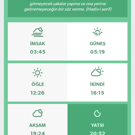
gitmeyecek şakalar yapma ve ona yerine
getiremeyeceğin bir söz verme. (Hadis-i şerif)
İMSAK
GÜNEŞ
03:45
05:19
ÖĞLE
İKINDI
12:26
16:15
AKŞAM
YATSI
19:24
20:52