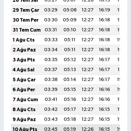
28 Tem Sal
03:27
05:07
12:28
16:19
19:38
29 Tem Çar
03:29
05:08
12:27
16:19
19:37
30 Tem Per
03:30
05:09
12:27
16:18
19:36
31 Tem Cum
03:31
05:10
12:27
16:18
19:35
1 Ağu Cts
03:33
05:11
12:27
16:18
19:34
2 Ağu Paz
03:34
05:11
12:27
16:18
19:33
3 Ağu Pts
03:35
05:12
12:27
16:17
19:32
4 Ağu Sal
03:37
05:13
12:27
16:17
19:31
5 Ağu Çar
03:38
05:14
12:27
16:17
19:30
6 Ağu Per
03:39
05:15
12:27
16:16
19:29
7 Ağu Cum
03:41
05:16
12:27
16:16
19:28
8 Ağu Cts
03:42
05:17
12:27
16:15
19:27
9 Ağu Paz
03:43
05:18
12:27
16:15
19:26
10 Ağu Pts
03:45
05:19
12:26
16:15
19:24