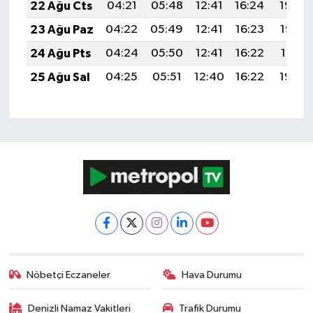
22 Ağu Cts
04:21
05:48
12:41
16:24
19:24
23 Ağu Paz
04:22
05:49
12:41
16:23
19:23
24 Ağu Pts
04:24
05:50
12:41
16:22
19:21
25 Ağu Sal
04:25
05:51
12:40
16:22
19:20
Nöbetçi Eczaneler
Hava Durumu
Denizli Namaz Vakitleri
Trafik Durumu