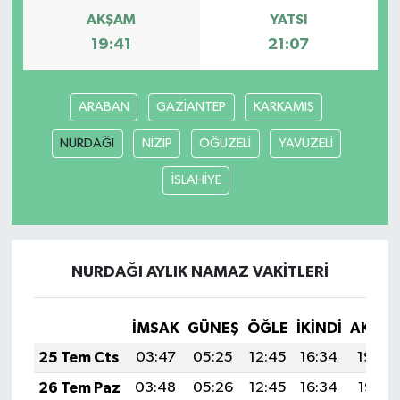
AKŞAM
YATSI
19:41
21:07
ARABAN
GAZİANTEP
KARKAMIŞ
NURDAĞI
NİZİP
OĞUZELİ
YAVUZELİ
İSLAHİYE
NURDAĞI AYLIK NAMAZ VAKITLERI
İMSAK
GÜNEŞ
ÖĞLE
İKINDI
AKŞA
25 Tem Cts
03:47
05:25
12:45
16:34
19:54
26 Tem Paz
03:48
05:26
12:45
16:34
19:53