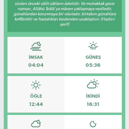
sizden önceki sâlih zâtların âdetidir. Ve muhakkak gece
namazı, Allâhü Teâlâ'ya mânen yaklaşmaya vesîledir,
günahlardan korunmaya bir vâsıtadır, birtakım günahlara
keffârettir ve hastalıkları bedenden uzaklaştırır. (Hadis-i
şerif)
İMSAK
GÜNEŞ
04:04
05:36
ÖĞLE
İKINDI
12:44
16:31