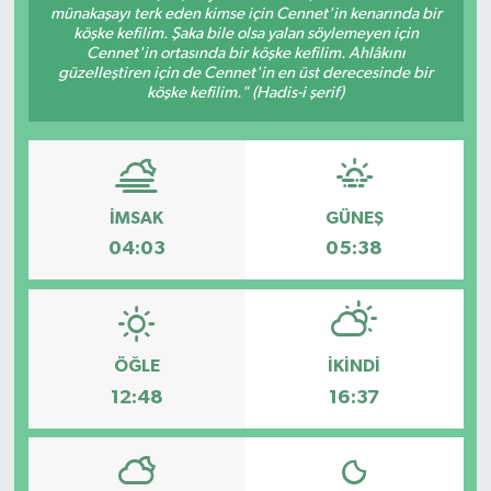
münakaşayı terk eden kimse için Cennet'in kenarında bir
köşke kefilim. Şaka bile olsa yalan söylemeyen için
Cennet'in ortasında bir köşke kefilim. Ahlâkını
güzelleştiren için de Cennet'in en üst derecesinde bir
köşke kefilim." (Hadis-i şerif)
İMSAK
GÜNEŞ
04:03
05:38
ÖĞLE
İKINDI
12:48
16:37