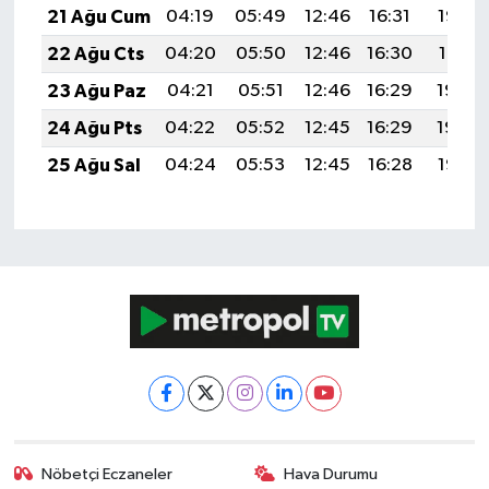
21 Ağu Cum
04:19
05:49
12:46
16:31
19:33
22 Ağu Cts
04:20
05:50
12:46
16:30
19:31
23 Ağu Paz
04:21
05:51
12:46
16:29
19:30
24 Ağu Pts
04:22
05:52
12:45
16:29
19:29
25 Ağu Sal
04:24
05:53
12:45
16:28
19:27
Nöbetçi Eczaneler
Hava Durumu