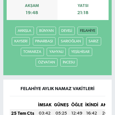
AKŞAM
YATSI
19:48
21:18
AKKIŞLA
BÜNYAN
DEVELİ
FELAHİYE
KAYSERİ
PINARBAŞI
SARIOĞLAN
SARIZ
TOMARZA
YAHYALI
YEŞİLHİSAR
ÖZVATAN
İNCESU
FELAHİYE AYLIK NAMAZ VAKITLERI
İMSAK
GÜNEŞ
ÖĞLE
İKINDI
AKŞA
25 Tem Cts
03:42
05:25
12:49
16:42
20:04