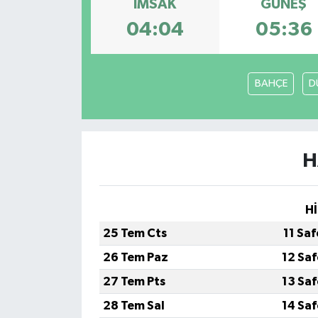
İMSAK
GÜNEŞ
04:04
05:36
BAHÇE
D
H
Hİ
25 Tem Cts
11 Sa
26 Tem Paz
12 Sa
27 Tem Pts
13 Sa
28 Tem Sal
14 Sa