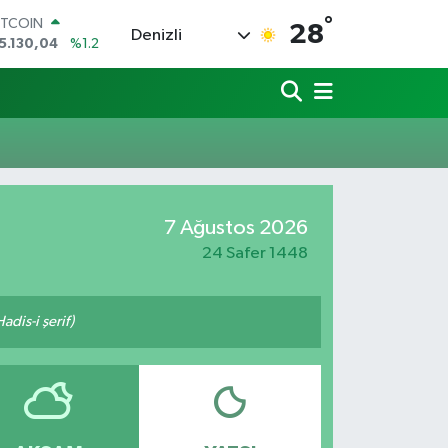
°
ITCOIN
28
Denizli
5.130,04
%1.2
OLAR
7,7106
%0.17
URO
5,1652
%0.27
TERLİN
4,4046
%0.35
RAM ALTIN
618.49
%2.12
7 Ağustos 2026
İST100
3.773
%-19
24 Safer 1448
adis-i şerif)