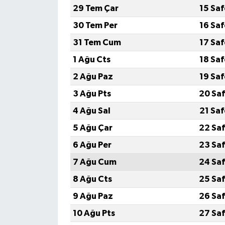
29 Tem Çar
15 Sa
30 Tem Per
16 Sa
31 Tem Cum
17 Sa
1 Ağu Cts
18 Sa
2 Ağu Paz
19 Sa
3 Ağu Pts
20 Saf
4 Ağu Sal
21 Sa
5 Ağu Çar
22 Saf
6 Ağu Per
23 Saf
7 Ağu Cum
24 Saf
8 Ağu Cts
25 Saf
9 Ağu Paz
26 Saf
10 Ağu Pts
27 Saf