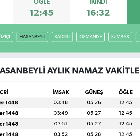
ÖĞLE
İKINDI
12:45
16:32
ÜZİÇİ
HASANBEYLİ
KADİRLİ
OSMANİYE
SUMBAS
ASANBEYLİ AYLIK NAMAZ VAKITLE
CRİ
İMSAK
GÜNEŞ
ÖĞLE
fer 1448
03:48
05:26
12:45
fer 1448
03:49
05:27
12:45
fer 1448
03:51
05:27
12:45
fer 1448
03:52
05:28
12:45