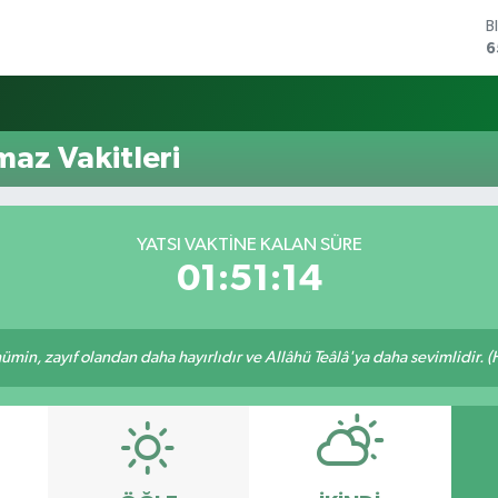
B
6
D
4
E
5
az Vakitleri
S
6
G
6
YATSI VAKTINE KALAN SÜRE
B
01:51:14
1
min, zayıf olandan daha hayırlıdır ve Allâhü Teâlâ'ya daha sevimlidir. (H