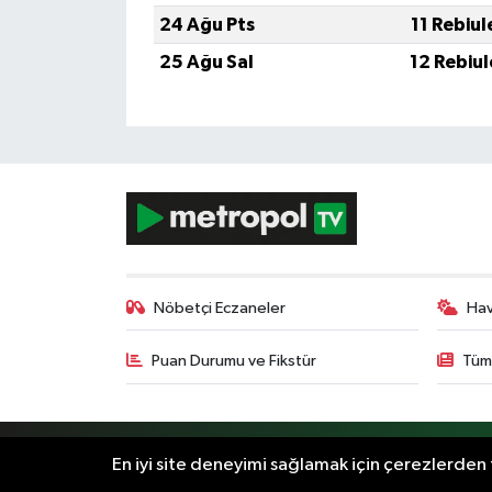
24 Ağu Pts
11 Rebiu
25 Ağu Sal
12 Rebiu
Nöbetçi Eczaneler
Ha
Puan Durumu ve Fikstür
Tüm
RSS
Copyright © 2024. Her hakkı saklıdır.
En iyi site deneyimi sağlamak için çerezlerden f