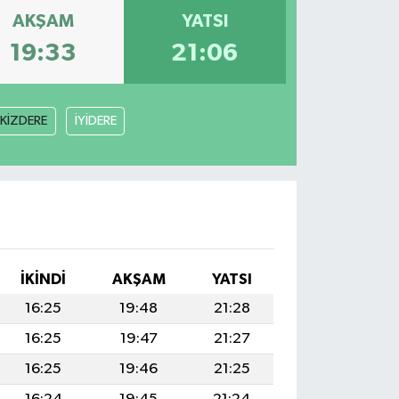
AKŞAM
YATSI
19:33
21:06
İKİZDERE
İYİDERE
İKINDI
AKŞAM
YATSI
16:25
19:48
21:28
16:25
19:47
21:27
16:25
19:46
21:25