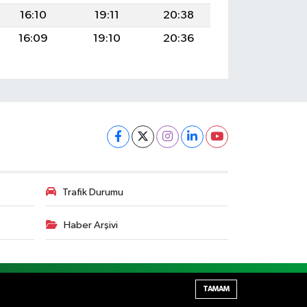
16:10
19:11
20:38
16:09
19:10
20:36
Trafik Durumu
Haber Arşivi
Haber Yazılımı:
TE Bilişim
TAMAM