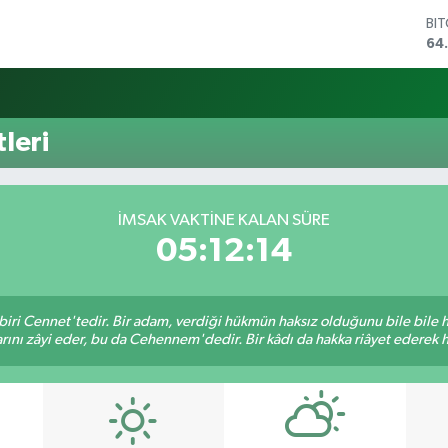
BI
64
DO
47
EU
55
leri
ST
64
GR
66
İMSAK VAKTINE KALAN SÜRE
Bİ
05:12:14
13
biri Cennet'tedir. Bir adam, verdiği hükmün haksız olduğunu bile bile
rını zâyi eder, bu da Cehennem'dedir. Bir kâdı da hakka riâyet ederek hü