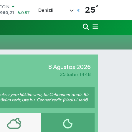
°
TCOIN
25
Denizli
.960,21
%0.87
LAR
,7436
%0.18
RO
,2510
%0.32
ERLİN
,4811
%0.38
AM ALTIN
48.99
%2.59
8 Ağustos 2026
ST100
.779
%-14
25 Safer 1448
 haksız yere hüküm verir, bu Cehennem'dedir. Bir
küm verir, işte bu, Cennet'tedir. (Hadis-i şerif)