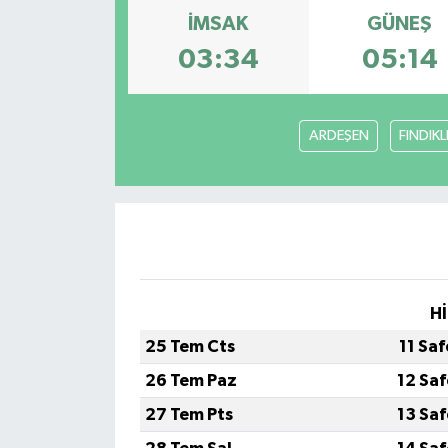
İMSAK
GÜNEŞ
03:34
05:14
ARDEŞEN
FINDIKL
Hİ
25 Tem Cts
11 Sa
26 Tem Paz
12 Sa
27 Tem Pts
13 Sa