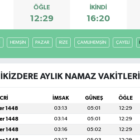
ÖĞLE
İKINDI
12:29
16:20
I
HEMŞİN
PAZAR
RİZE
ÇAMLIHEMŞİN
ÇAYELİ
İKİZDERE AYLIK NAMAZ VAKITLERI
CRİ
İMSAK
GÜNEŞ
ÖĞLE
fer 1448
03:13
05:01
12:29
fer 1448
03:14
05:01
12:29
fer 1448
03:16
05:02
12:29