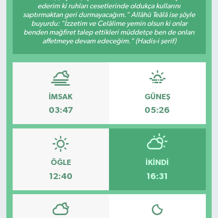
ederim ki ruhları cesetlerinde oldukça kullarını
saptırmaktan geri durmayacağım." Allâhü Teâlâ ise şöyle
buyurdu: "İzzetim ve Celâlime yemin olsun ki onlar
benden mağfiret talep ettikleri müddetçe ben de onları
affetmeye devam edeceğim." (Hadis-i şerif)
İMSAK
GÜNEŞ
03:47
05:26
ÖĞLE
İKINDI
12:40
16:31