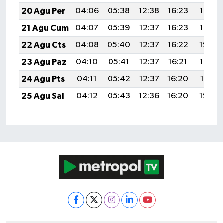
20 Ağu Per
04:06
05:38
12:38
16:23
19:27
21 Ağu Cum
04:07
05:39
12:37
16:23
19:25
22 Ağu Cts
04:08
05:40
12:37
16:22
19:24
23 Ağu Paz
04:10
05:41
12:37
16:21
19:22
24 Ağu Pts
04:11
05:42
12:37
16:20
19:21
25 Ağu Sal
04:12
05:43
12:36
16:20
19:20