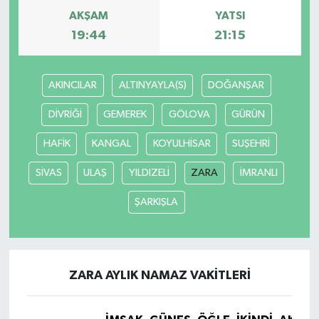
AKŞAM
YATSI
19:44
21:15
AKINCILAR
ALTINYAYLA(S)
DOĞANŞAR
DİVRİĞİ
GEMEREK
GÖLOVA
GÜRÜN
HAFİK
KANGAL
KOYULHİSAR
SUŞEHRİ
SİVAS
ULAŞ
YILDIZELİ
ZARA
İMRANLI
ŞARKIŞLA
ZARA AYLIK NAMAZ VAKITLERI