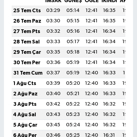
İMSAK
GÜNEŞ
ÖĞLE
İKINDI
AKŞA
25 Tem Cts
03:29
05:14
12:41
16:35
19:57
26 Tem Paz
03:30
05:15
12:41
16:35
19:56
27 Tem Pts
03:32
05:16
12:41
16:34
19:55
28 Tem Sal
03:33
05:17
12:41
16:34
19:54
29 Tem Çar
03:35
05:18
12:41
16:34
19:53
30 Tem Per
03:36
05:19
12:41
16:34
19:52
31 Tem Cum
03:37
05:19
12:40
16:33
19:51
1 Ağu Cts
03:39
05:20
12:40
16:33
19:50
2 Ağu Paz
03:40
05:21
12:40
16:33
19:49
3 Ağu Pts
03:42
05:22
12:40
16:32
19:48
4 Ağu Sal
03:43
05:23
12:40
16:32
19:47
5 Ağu Çar
03:45
05:24
12:40
16:32
19:46
6 Ağu Per
03:46
05:25
12:40
16:31
19:45