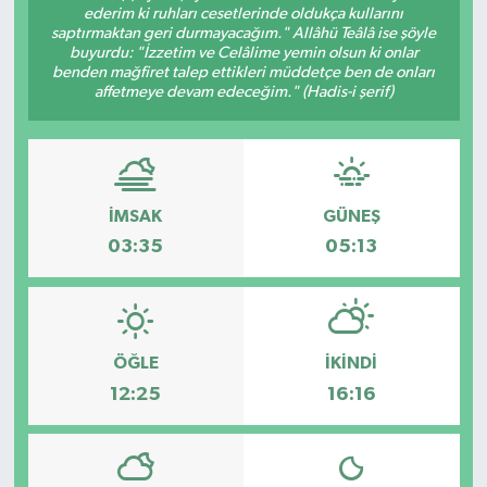
ederim ki ruhları cesetlerinde oldukça kullarını
saptırmaktan geri durmayacağım." Allâhü Teâlâ ise şöyle
buyurdu: "İzzetim ve Celâlime yemin olsun ki onlar
benden mağfiret talep ettikleri müddetçe ben de onları
affetmeye devam edeceğim." (Hadis-i şerif)
İMSAK
GÜNEŞ
03:35
05:13
ÖĞLE
İKINDI
12:25
16:16