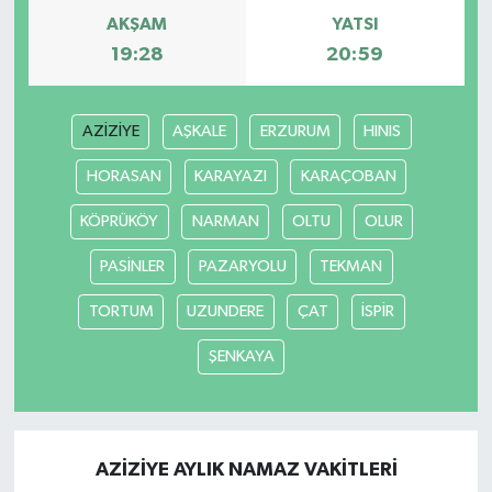
AKŞAM
YATSI
19:28
20:59
AZİZİYE
AŞKALE
ERZURUM
HINIS
HORASAN
KARAYAZI
KARAÇOBAN
KÖPRÜKÖY
NARMAN
OLTU
OLUR
PASİNLER
PAZARYOLU
TEKMAN
TORTUM
UZUNDERE
ÇAT
İSPİR
ŞENKAYA
AZİZİYE AYLIK NAMAZ VAKITLERI