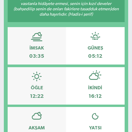
vasıtanla hidâyete ermesi, senin için kızıl develer
(bahşedilip senin de onları fakirlere tasadduk etmen)den
daha hayırlıdır. (Hadis-i şerif)
İMSAK
GÜNEŞ
03:35
05:12
ÖĞLE
İKINDI
12:22
16:12
AKŞAM
YATSI