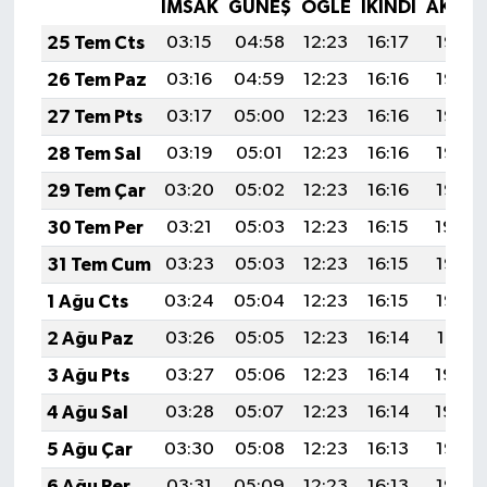
İMSAK
GÜNEŞ
ÖĞLE
İKINDI
AKŞA
25 Tem Cts
03:15
04:58
12:23
16:17
19:38
26 Tem Paz
03:16
04:59
12:23
16:16
19:37
27 Tem Pts
03:17
05:00
12:23
16:16
19:37
28 Tem Sal
03:19
05:01
12:23
16:16
19:36
29 Tem Çar
03:20
05:02
12:23
16:16
19:35
30 Tem Per
03:21
05:03
12:23
16:15
19:34
31 Tem Cum
03:23
05:03
12:23
16:15
19:33
1 Ağu Cts
03:24
05:04
12:23
16:15
19:32
2 Ağu Paz
03:26
05:05
12:23
16:14
19:31
3 Ağu Pts
03:27
05:06
12:23
16:14
19:30
4 Ağu Sal
03:28
05:07
12:23
16:14
19:29
5 Ağu Çar
03:30
05:08
12:23
16:13
19:28
6 Ağu Per
03:31
05:09
12:23
16:13
19:26