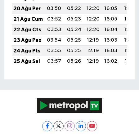
20 Ağu Per
03:50
05:22
12:20
16:05
19:09
21 Ağu Cum
03:52
05:23
12:20
16:05
19:07
22 Ağu Cts
03:53
05:24
12:20
16:04
19:06
23 Ağu Paz
03:54
05:25
12:19
16:03
19:04
24 Ağu Pts
03:55
05:25
12:19
16:03
19:03
25 Ağu Sal
03:57
05:26
12:19
16:02
19:01