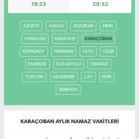
19:23
20:52
AZİZİYE
AŞKALE
ERZURUM
HINIS
HORASAN
KARAYAZI
KARAÇOBAN
KÖPRÜKÖY
NARMAN
OLTU
OLUR
PASİNLER
PAZARYOLU
TEKMAN
TORTUM
UZUNDERE
ÇAT
İSPİR
ŞENKAYA
KARAÇOBAN AYLIK NAMAZ VAKITLERI