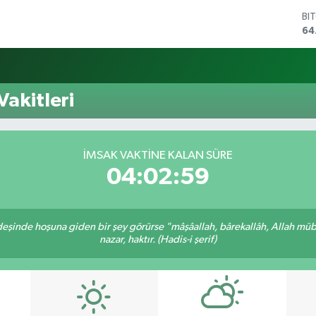
BI
64
DO
47
EU
55
akitleri
ST
64
GR
65
İMSAK VAKTINE KALAN SÜRE
Bİ
04:02:59
13
rdeşinde hoşuna giden bir şey görürse "mâşâallah, bârekallâh, Allah müb
nazar, haktır. (Hadis-i şerif)