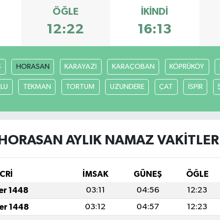
ÖĞLE
İKINDI
12:22
16:13
S
HORASAN
KARAYAZI
KARAÇOBAN
KÖPRÜKÖY
LU
TEKMAN
TORTUM
UZUNDERE
ÇAT
İSPİR
HORASAN AYLIK NAMAZ VAKITLER
CRİ
İMSAK
GÜNEŞ
ÖĞLE
fer 1448
03:11
04:56
12:23
fer 1448
03:12
04:57
12:23