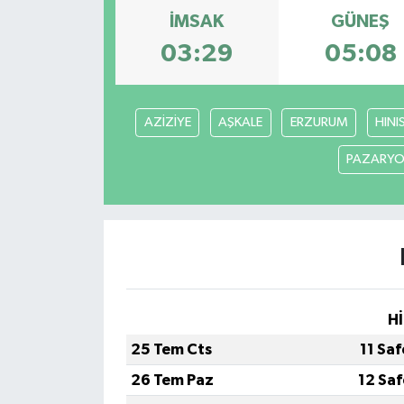
İMSAK
GÜNEŞ
03:29
05:08
AZİZİYE
AŞKALE
ERZURUM
HINI
PAZARYO
Hİ
25 Tem Cts
11 Sa
26 Tem Paz
12 Sa