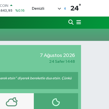
°
TCOIN
24
Denizli
.643,95
%0.16
LAR
,6704
%0
RO
,0406
%-0.08
ERLİN
,2143
%0
AM ALTIN
00.87
%0.12
7 Ağustos 2026
ST100
.799
%70
24 Safer 1448
arek etsin" diyerek bereketle dua etsin. Çünkü