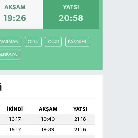
AKŞAM
YATSI
19:26
20:58
NARMAN
OLTU
OLUR
PASİNLER
ŞENKAYA
I
İKINDI
AKŞAM
YATSI
16:17
19:40
21:18
16:17
19:39
21:16