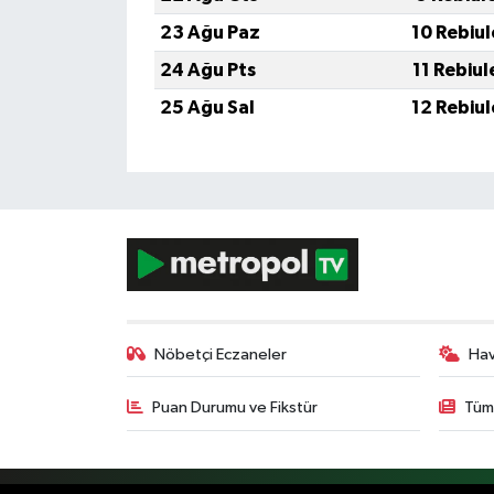
23 Ağu Paz
10 Rebiu
24 Ağu Pts
11 Rebiu
25 Ağu Sal
12 Rebiu
Nöbetçi Eczaneler
Ha
Puan Durumu ve Fikstür
Tüm