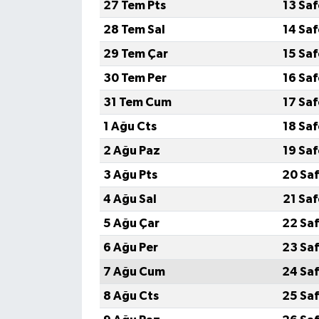
27 Tem Pts
13 Sa
28 Tem Sal
14 Sa
29 Tem Çar
15 Sa
30 Tem Per
16 Sa
31 Tem Cum
17 Sa
1 Ağu Cts
18 Sa
2 Ağu Paz
19 Sa
3 Ağu Pts
20 Saf
4 Ağu Sal
21 Sa
5 Ağu Çar
22 Saf
6 Ağu Per
23 Saf
7 Ağu Cum
24 Saf
8 Ağu Cts
25 Saf